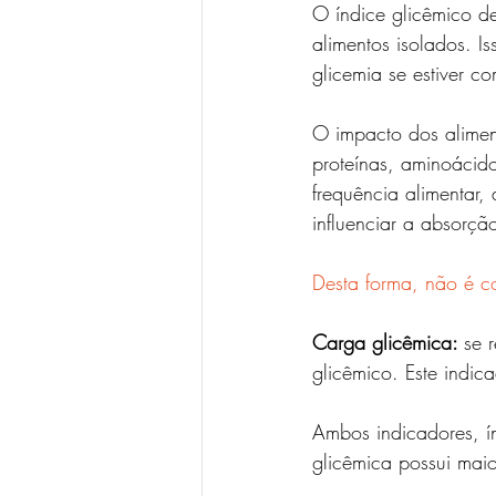
O índice glicêmico d
alimentos isolados. I
glicemia se estiver c
O impacto dos aliment
proteínas, aminoácido
frequência alimentar, 
influenciar a absorção
Desta forma, não é co
Carga glicêmica: 
se 
glicêmico. Este indi
Ambos indicadores, í
glicêmica possui maio