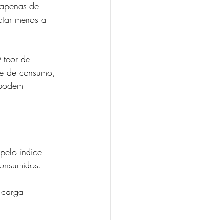
 apenas de 
ctar menos a 
 teor de 
ade de consumo, 
s podem 
pelo índice 
consumidos.
 carga 