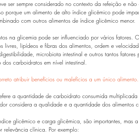
eve ser sempre considerado no contexto da refeição e não
sso porque um alimento de alto índice glicêmico pode impa
ombinado com outros alimentos de índice glicêmico menor.
os na glicemia pode ser influenciado por vários fatores. O
s livres, lipídeos e fibras dos alimentos, ordem e velocid
digestibilidade, microbiota intestinal e outros tantos fatore
 dos carboidratos em nível intestinal. 
rreto atribuir benefícios ou malefícios a um único alimento.
refere a quantidade de carboidrato consumida multiplicada 
cador considera a qualidade e a quantidade dos alimentos 
ndice glicêmico e carga glicêmica, são importantes, mas a
r relevância clínica. Por exemplo: