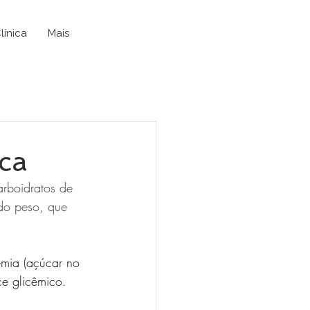
línica
Mais
ica
arboidratos de 
do peso, que 
emia (açúcar no 
e glicêmico. 