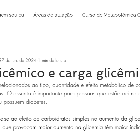
em sou eu
Áreas de atuação
Curso de Metabolômica C
27 de jun. de 2024
1 min de leitura
licêmico e carga glicêm
 relacionados ao tipo, quantidade e efeito metabólico de c
os. O assunto é importante para pessoas que estão acima 
u possuem diabetes.
ere-se ao efeito de carboidratos simples no aumento da glic
s que provocam maior aumento na glicemia têm maior índic