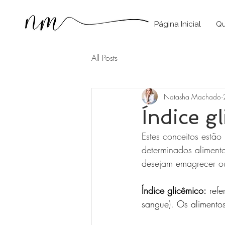
Página Inicial
Qu
All Posts
Natasha Machado
Índice g
Estes conceitos estão
determinados aliment
desejam emagrecer o
Índice glicêmico:
 ref
sangue). Os alimento