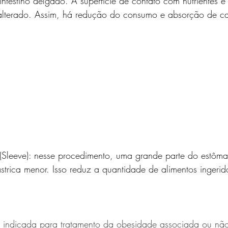
intestino delgado. A superfície de contato com nutrientes é 
 alterado. Assim, há redução do consumo e absorção de ca
l (Sleeve): nesse procedimento, uma grande parte do estôm
trica menor. Isso reduz a quantidade de alimentos ingerid
a é indicada para tratamento da obesidade associada ou nã