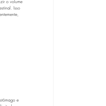
uzir o volume 
stinal. Isso 
entemente, 
estômago e 