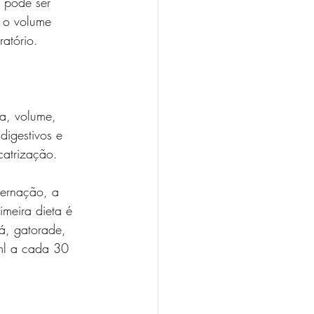
a pode ser 
r o volume 
atório.
ia, volume, 
digestivos e 
catrização.
ternação, a 
imeira dieta é 
á, gatorade, 
ml a cada 30 
 