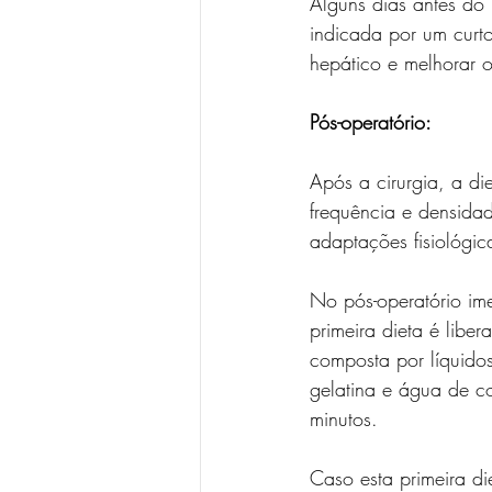
Alguns dias antes do 
indicada por um curto
hepático e melhorar o
Pós-operatório:
Após a cirurgia, a di
frequência e densidad
adaptações fisiológi
No pós-operatório im
primeira dieta é libe
composta por líquido
gelatina e água de c
minutos.
Caso esta primeira di