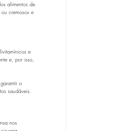
dos alimentos de 
s ou cremosos e 
ivitamínicos e 
te e, por isso, 
garantir o 
tos saudáveis.
ensa nos 
cirurgia.