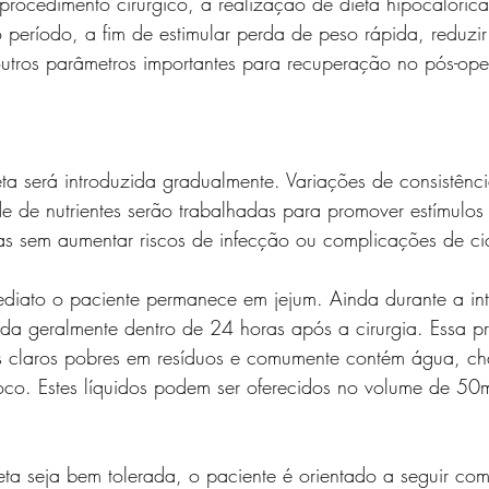
procedimento cirúrgico, a realização de dieta hipocalóric
 período, a fim de estimular perda de peso rápida, reduzi
utros parâmetros importantes para recuperação no pós-oper
eta será introduzida gradualmente. Variações de consistênc
e de nutrientes serão trabalhadas para promover estímulos 
cas sem aumentar riscos de infecção ou complicações de ci
ediato o paciente permanece em jejum. Ainda durante a in
rada geralmente dentro de 24 horas após a cirurgia. Essa pr
s claros pobres em resíduos e comumente contém água, ch
oco. Estes líquidos podem ser oferecidos no volume de 50
eta seja bem tolerada, o paciente é orientado a seguir com