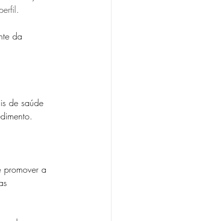
rfil.
nte da 
ais de saúde 
edimento. 
e promover a 
as 