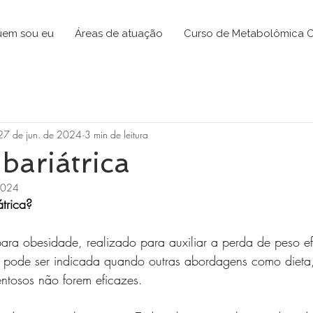
em sou eu
Áreas de atuação
Curso de Metabolômica C
27 de jun. de 2024
3 min de leitura
 bariátrica
 2024
átrica?
para obesidade, realizado para auxiliar a perda de peso ef
a pode ser indicada quando outras abordagens como dieta,
ntosos não forem eficazes.