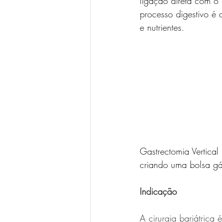
ligação direta com o 
processo digestivo é
e nutrientes.
Gastrectomia Vertica
criando uma bolsa gás
Indicação
A cirurgia bariátric