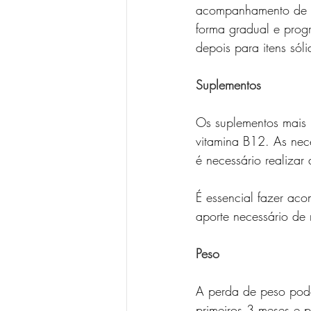
acompanhamento de um 
forma gradual e progr
depois para itens só
Suplementos
Os suplementos mais u
vitamina B12. As nece
é necessário realizar
É essencial fazer aco
aporte necessário de
Peso
A perda de peso pode
primeiros 3 meses e 