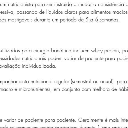
nutricionista para ser instruído a mudar a consistência 
essiva, passando de líquidos claros para alimentos macio
lidos mastigáveis durante um período de 5 a 6 semanas.
tilizados para cirurgia bariátrica incluem whey protein, pol
ssidades nutricionais podem variar de paciente para pacien
 avaliação individualizada.
mpanhamento nutricional regular (semestral ou anual)  para 
 macro e micronutrientes, em conjunto com melhora de hábi
 variar de paciente para paciente. Geralmente é mais int
pode se manter em menor proporção durante 1 ano após a 