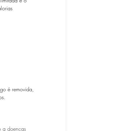
limitada e o 
lorias 
ago é removida, 
os.
o a doenças 