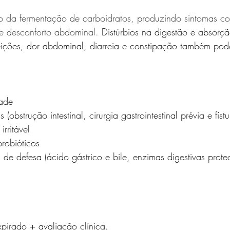
 da fermentação de carboidratos, produzindo sintomas c
a e desconforto abdominal. 
Distúrbios na digestão e absorção
feições, dor abdominal, diarreia e constipação também pod
dade
(obstrução intestinal, cirurgia gastrointestinal prévia e fístu
irritável
robióticos 
de defesa (ácido gástrico e bile, enzimas digestivas proteol
xpirado + avaliação clínica.