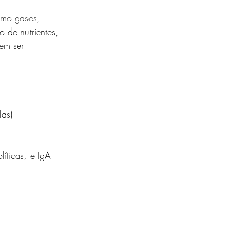
omo gases, 
 de nutrientes, 
em ser 
las)
íticas, e IgA 