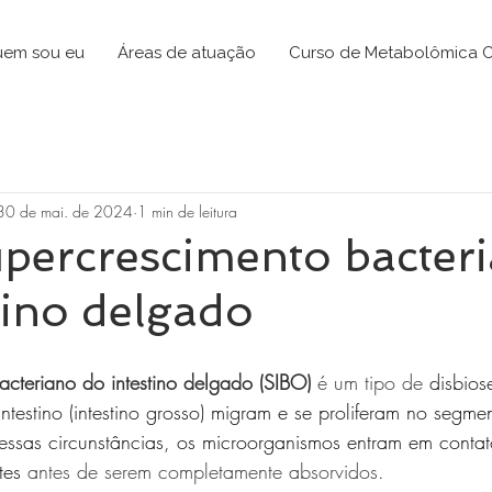
em sou eu
Áreas de atuação
Curso de Metabolômica C
30 de mai. de 2024
1 min de leitura
upercrescimento bacter
tino delgado
acteriano do intestino delgado (SIBO) 
é um tipo de 
disbios
intestino (intestino grosso) migram e se proliferam no segmen
Nessas circunstâncias, os microorganismos entram em cont
tes 
antes de serem completamente absorvidos. 