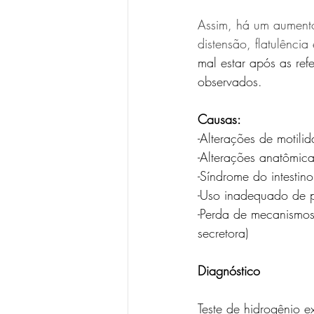
Assim, há um aumento
distensão, flatulênci
mal estar após as re
observados.
Causas:
-Alterações de motili
-Alterações anatômicas 
-Síndrome do intestino 
-Uso inadequado de p
-Perda de mecanismos 
secretora)
Diagnóstico
Teste de hidrogênio e