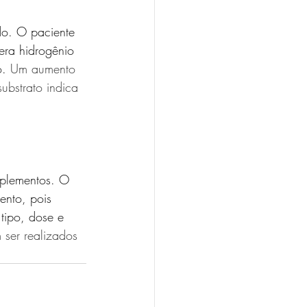
do. O paciente 
era hidrogênio 
o
. 
Um aumento 
ubstrato indica 
uplementos. O 
ento, pois 
tipo, dose e 
 ser realizados 