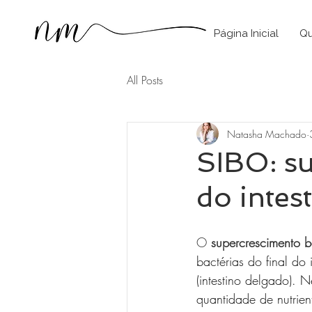
Página Inicial
Qu
All Posts
Natasha Machado
SIBO: s
do intes
O 
supercrescimento b
bactérias do final do 
(intestino delgado). 
quantidade de nutrien