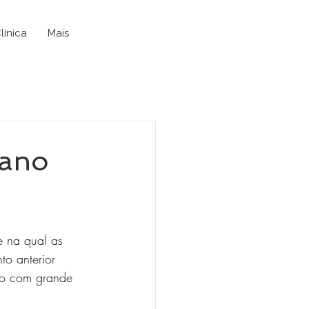
línica
Mais
iano
e na qual as 
to anterior 
ato com grande 