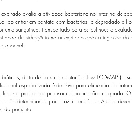
 expirado avalia a atividade bacteriana no intestino delga
ue, ao entrar em contato com bactérias, é degradado e lib
orrente sanguínea, transportado para os pulmões e exalad
entração de hidrogênio no ar expirado após a ingestão do s
na anormal.
ntibióticos, dieta de baixa fermentação (low FODMAPs) e s
sional especializado é decisivo para eficiência do tratam
, fibras e probióticos precisam de indicação adequada. O 
 serão determinantes para trazer benefícios. 
Ajustes devem
s do paciente. 